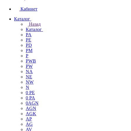
Кабинет
Каталог
Назад
Каталог
PA
PE
PD
PM
P
PWB
PW
NA
NE
NW
N
0 PE
0 PA
0AGN
AGN
AGK
AP
AG
AV