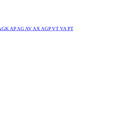
AGK
AP
AG
AV
AX
AGP
VT
VA
PT