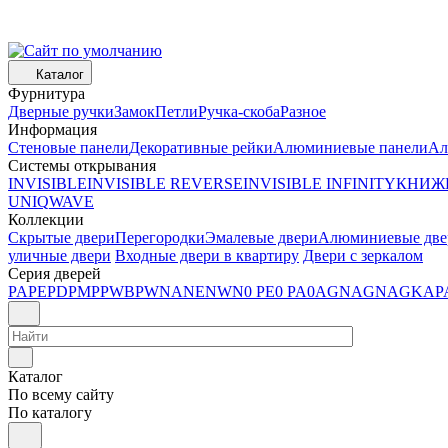
Каталог
Фурнитура
Дверные ручки
Замок
Петли
Ручка-скоба
Разное
Информация
Стеновые панели
Декоративные рейки
Алюминиевые панели
Ал
Системы открывания
INVISIBLE
INVISIBLE REVERSE
INVISIBLE INFINITY
КНИЖ
UNIQ
WAVE
Коллекции
Скрытые двери
Перегородки
Эмалевые двери
Алюминиевые две
уличные двери
Входные двери в квартиру
Двери с зеркалом
Серия дверей
PA
PE
PD
PM
P
PWB
PW
NA
NE
NW
N
0 PE
0 PA
0AGN
AGN
AGK
AP
Каталог
По всему сайту
По каталогу