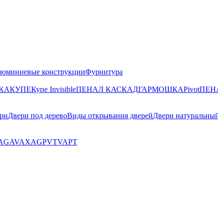
юминиевые конструкции
Фурнитура
КА
КУПЕ
Купе Invisible
ПЕНАЛ КАСКАД
ГАРМОШКА
Pivot
ПЕН
ри
Двери под дерево
Виды открывания дверей
Двери натуральны
AG
AV
AX
AGP
VT
VA
PT