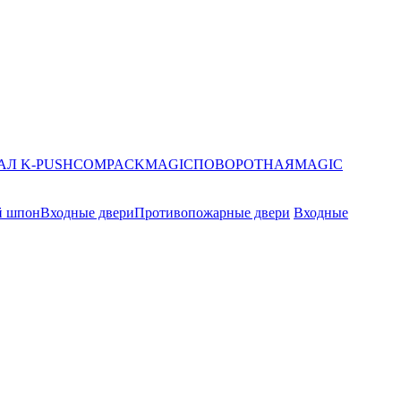
АЛ K-PUSH
COMPACK
MAGIC
ПОВОРОТНАЯ
MAGIC
й шпон
Входные двери
Противопожарные двери
Входные