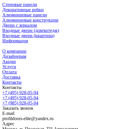
Стеновые панели
Декоративные рейки
Алюминиевые панели
Алюминиевые конструкции
Двери с зеркалом
Входные двери (дом/котедж)
Входные двери (квартира)
Информация
О компании
Дизайнерам
Акции
Услуги
Оплата
Доставка
Контакты
Контакты
+7 (495) 928-05-94
+7 (495) 928-05-94
+7 (985) 928-05-94
Заказать звонок
E-mail
profildoors-elite@yandex.ru
Адрес
Москва, м. Пражская, ТЦ Армадахоум