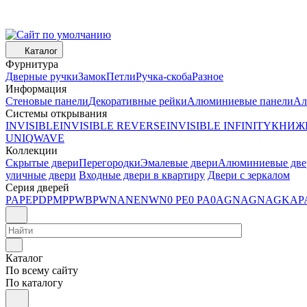
Каталог
Фурнитура
Дверные ручки
Замок
Петли
Ручка-скоба
Разное
Информация
Стеновые панели
Декоративные рейки
Алюминиевые панели
Ал
Системы открывания
INVISIBLE
INVISIBLE REVERSE
INVISIBLE INFINITY
КНИЖ
UNIQ
WAVE
Коллекции
Скрытые двери
Перегородки
Эмалевые двери
Алюминиевые две
уличные двери
Входные двери в квартиру
Двери с зеркалом
Серия дверей
PA
PE
PD
PM
P
PWB
PW
NA
NE
NW
N
0 PE
0 PA
0AGN
AGN
AGK
AP
Каталог
По всему сайту
По каталогу