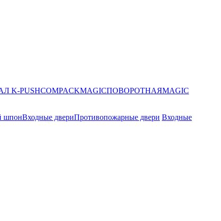
АЛ K-PUSH
COMPACK
MAGIC
ПОВОРОТНАЯ
MAGIC
й шпон
Входные двери
Противопожарные двери
Входные