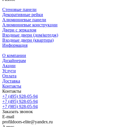
Стеновые панели
Декоративные рейки
Алюминиевые панели
Алюминиевые конструкции
Двери с зеркалом
Входные двери (дом/котедж)
Входные двери (квартира)
Информация
О компании
Дизайнерам
Акции
Услуги
Оплата
Доставка
Контакты
Контакты
+7 (495) 928-05-94
+7 (495) 928-05-94
+7 (985) 928-05-94
Заказать звонок
E-mail
profildoors-elite@yandex.ru
Адрес