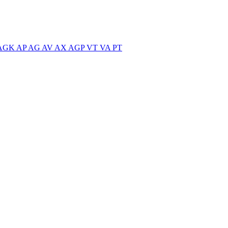
AGK
AP
AG
AV
AX
AGP
VT
VA
PT