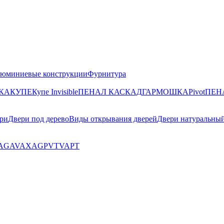
юминиевые конструкции
Фурнитура
КА
КУПЕ
Купе Invisible
ПЕНАЛ КАСКАД
ГАРМОШКА
Pivot
ПЕН
ри
Двери под дерево
Виды открывания дверей
Двери натуральны
AG
AV
AX
AGP
VT
VA
PT