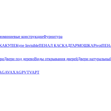
юминиевые конструкции
Фурнитура
КА
КУПЕ
Купе Invisible
ПЕНАЛ КАСКАД
ГАРМОШКА
Pivot
ПЕН
ри
Двери под дерево
Виды открывания дверей
Двери натуральны
AG
AV
AX
AGP
VT
VA
PT