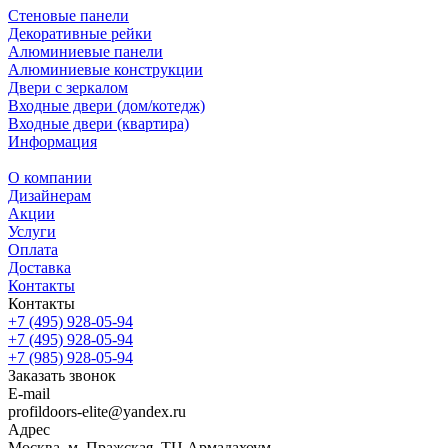
Стеновые панели
Декоративные рейки
Алюминиевые панели
Алюминиевые конструкции
Двери с зеркалом
Входные двери (дом/котедж)
Входные двери (квартира)
Информация
О компании
Дизайнерам
Акции
Услуги
Оплата
Доставка
Контакты
Контакты
+7 (495) 928-05-94
+7 (495) 928-05-94
+7 (985) 928-05-94
Заказать звонок
E-mail
profildoors-elite@yandex.ru
Адрес
Москва, м. Пражская, ТЦ Армадахоум