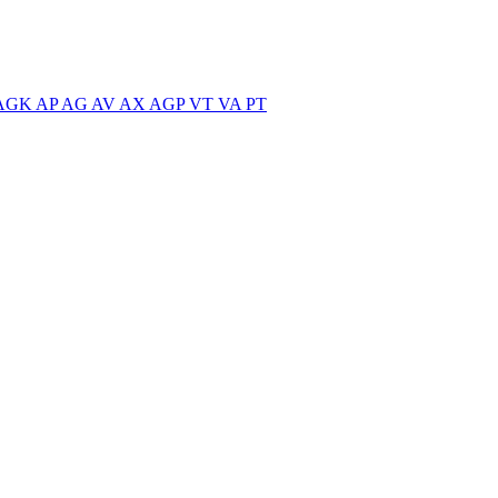
AGK
AP
AG
AV
AX
AGP
VT
VA
PT