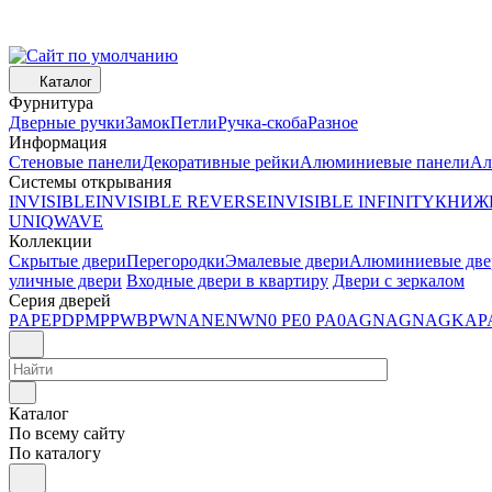
Каталог
Фурнитура
Дверные ручки
Замок
Петли
Ручка-скоба
Разное
Информация
Стеновые панели
Декоративные рейки
Алюминиевые панели
Ал
Системы открывания
INVISIBLE
INVISIBLE REVERSE
INVISIBLE INFINITY
КНИЖ
UNIQ
WAVE
Коллекции
Скрытые двери
Перегородки
Эмалевые двери
Алюминиевые две
уличные двери
Входные двери в квартиру
Двери с зеркалом
Серия дверей
PA
PE
PD
PM
P
PWB
PW
NA
NE
NW
N
0 PE
0 PA
0AGN
AGN
AGK
AP
Каталог
По всему сайту
По каталогу