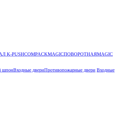
АЛ K-PUSH
COMPACK
MAGIC
ПОВОРОТНАЯ
MAGIC
й шпон
Входные двери
Противопожарные двери
Входные