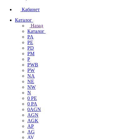
Кабинет
Каталог
Назад
Каталог
PA
PE
PD
PM
P
PWB
PW
NA
NE
NW
N
0 PE
0 PA
0AGN
AGN
AGK
AP
AG
AV