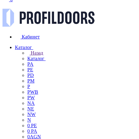
Кабинет
Каталог
Назад
Каталог
PA
PE
PD
PM
P
PWB
PW
NA
NE
NW
N
0 PE
0 PA
0AGN