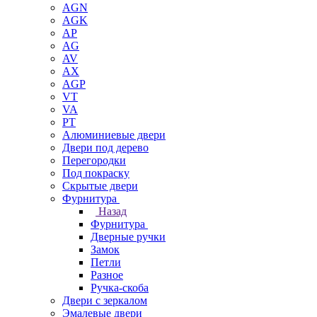
AGN
AGK
AP
AG
AV
AX
AGP
VT
VA
PT
Алюминиевые двери
Двери под дерево
Перегородки
Под покраску
Скрытые двери
Фурнитура
Назад
Фурнитура
Дверные ручки
Замок
Петли
Разное
Ручка-скоба
Двери с зеркалом
Эмалевые двери