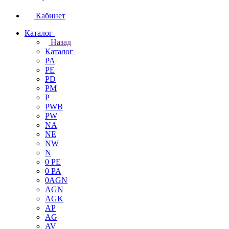
Кабинет
Каталог
Назад
Каталог
PA
PE
PD
PM
P
PWB
PW
NA
NE
NW
N
0 PE
0 PA
0AGN
AGN
AGK
AP
AG
AV