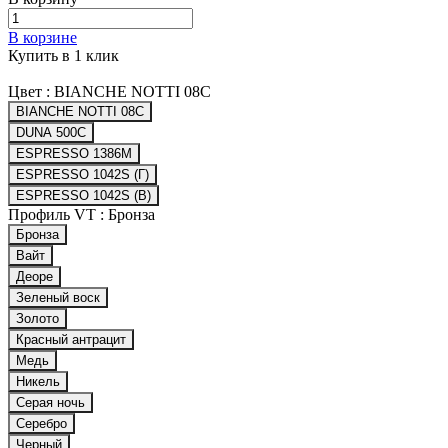
В корзине
Купить в 1 клик
Цвет :
BIANCHE NOTTI 08C
BIANCHE NOTTI 08C
DUNA 500C
ESPRESSO 1386M
ESPRESSO 1042S (Г)
ESPRESSO 1042S (В)
Профиль VT :
Бронза
Бронза
Вайт
Деоре
Зеленый воск
Золото
Красный антрацит
Медь
Никель
Серая ночь
Серебро
Черный