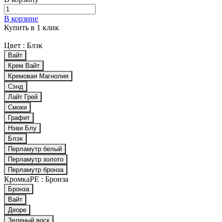
В корзине
Купить в 1 клик
Цвет :
Блэк
Вайт
Крем Вайт
Кремовая Магнолия
Сэнд
Лайт Грей
Смоки
Графит
Нэви Блу
Блэк
Перламутр белый
Перламутр золото
Перламутр бронза
КромкаPE :
Бронза
Бронза
Вайт
Деоре
Зеленый воск