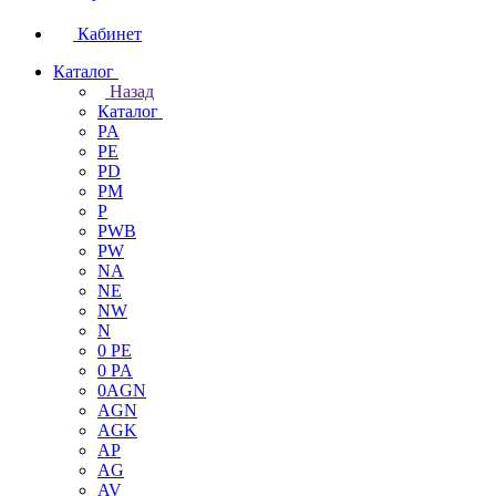
Кабинет
Каталог
Назад
Каталог
PA
PE
PD
PM
P
PWB
PW
NA
NE
NW
N
0 PE
0 PA
0AGN
AGN
AGK
AP
AG
AV