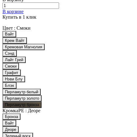
В корзине
Купить в 1 клик
Цвет :
Смоки
Вайт
Крем Вайт
Кремовая Магнолия
Сэнд
Лайт Грей
Смоки
Графит
Нэви Блу
Блэк
Перламутр белый
Перламутр золото
Перламутр бронза
КромкаPE :
Деоре
Бронза
Вайт
Деоре
Зеленый воск