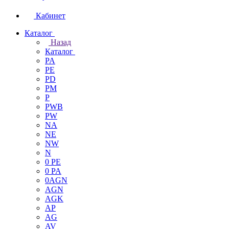
Кабинет
Каталог
Назад
Каталог
PA
PE
PD
PM
P
PWB
PW
NA
NE
NW
N
0 PE
0 PA
0AGN
AGN
AGK
AP
AG
AV