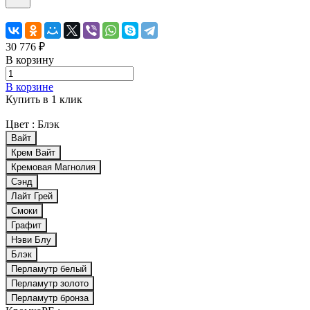
30 776 ₽
В корзину
В корзине
Купить в 1 клик
Цвет :
Блэк
Вайт
Крем Вайт
Кремовая Магнолия
Сэнд
Лайт Грей
Смоки
Графит
Нэви Блу
Блэк
Перламутр белый
Перламутр золото
Перламутр бронза