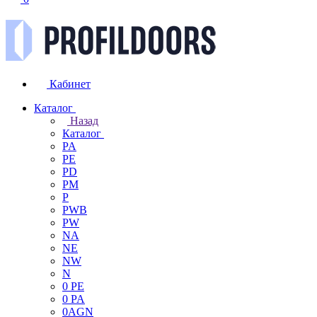
Кабинет
Каталог
Назад
Каталог
PA
PE
PD
PM
P
PWB
PW
NA
NE
NW
N
0 PE
0 PA
0AGN