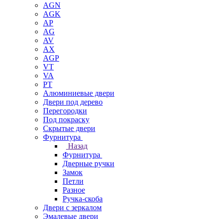
AGN
AGK
AP
AG
AV
AX
AGP
VT
VA
PT
Алюминиевые двери
Двери под дерево
Перегородки
Под покраску
Скрытые двери
Фурнитура
Назад
Фурнитура
Дверные ручки
Замок
Петли
Разное
Ручка-скоба
Двери с зеркалом
Эмалевые двери