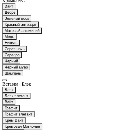
КромкаPE :
—
Вайт
Деоре
Зеленый воск
Красный антрацит
Матовый алюминий
Медь
Никель
Серая ночь
Серебро
Черный
Черный муар
Шампань
Вставка :
Блэк
Блэк
Блэк элегант
Вайт
Графит
Графит элегант
Крем Вайт
Кремовая Магнолия