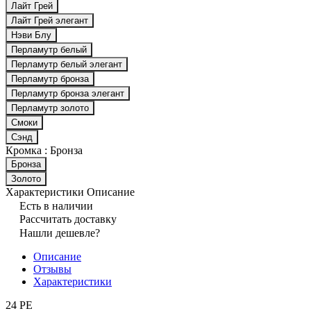
Лайт Грей
Лайт Грей элегант
Нэви Блу
Перламутр белый
Перламутр белый элегант
Перламутр бронза
Перламутр бронза элегант
Перламутр золото
Смоки
Сэнд
Кромка :
Бронза
Бронза
Золото
Характеристики
Описание
Есть в наличии
Рассчитать доставку
Нашли дешевле?
Описание
Отзывы
Характеристики
24 PE