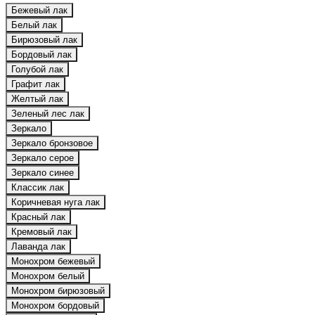
Бежевый лак
Белый лак
Бирюзовый лак
Бордовый лак
Голубой лак
Графит лак
Желтый лак
Зеленый лес лак
Зеркало
Зеркало бронзовое
Зеркало серое
Зеркало синее
Классик лак
Коричневая нуга лак
Красный лак
Кремовый лак
Лаванда лак
Монохром бежевый
Монохром белый
Монохром бирюзовый
Монохром бордовый