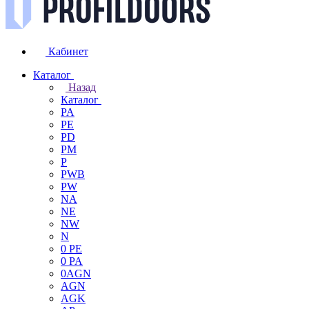
Кабинет
Каталог
Назад
Каталог
PA
PE
PD
PM
P
PWB
PW
NA
NE
NW
N
0 PE
0 PA
0AGN
AGN
AGK