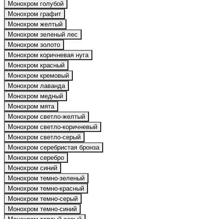
Монохром голубой
Монохром графит
Монохром желтый
Монохром зеленый лес
Монохром золото
Монохром коричневая нуга
Монохром красный
Монохром кремовый
Монохром лаванда
Монохром медный
Монохром мята
Монохром светло-желтый
Монохром светло-коричневый
Монохром светло-серый
Монохром серебристая бронза
Монохром серебро
Монохром синий
Монохром темно-зеленый
Монохром темно-красный
Монохром темно-серый
Монохром темно-синий