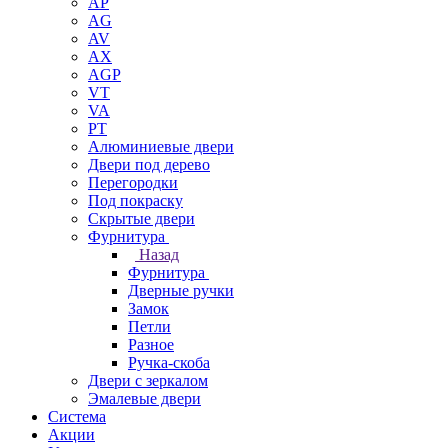
AP
AG
AV
AX
AGP
VT
VA
PT
Алюминиевые двери
Двери под дерево
Перегородки
Под покраску
Скрытые двери
Фурнитура
Назад
Фурнитура
Дверные ручки
Замок
Петли
Разное
Ручка-скоба
Двери с зеркалом
Эмалевые двери
Система
Акции