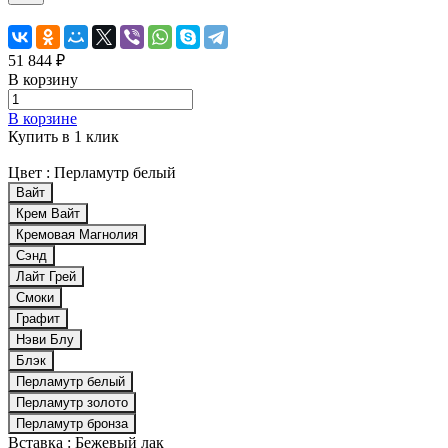
51 844 ₽
В корзину
В корзине
Купить в 1 клик
Цвет :
Перламутр белый
Вайт
Крем Вайт
Кремовая Магнолия
Сэнд
Лайт Грей
Смоки
Графит
Нэви Блу
Блэк
Перламутр белый
Перламутр золото
Перламутр бронза
Вставка :
Бежевый лак