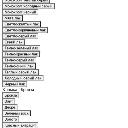
Монохром теплый серый
Монохром холодный серый
Монохром черный
Мята лак
Светло-желтый лак
Светло-коричневый лак
Светло-серый лак
Синий лак
Темно-зеленый лак
Темно-красный лак
Темно-серый лак
Темно-синий лак
Теплый серый лак
Холодный серый лак
Черный лак
Кромка :
Бронза
Бронза
Вайт
Деоре
Зеленый воск
Золото
Красный антрацит