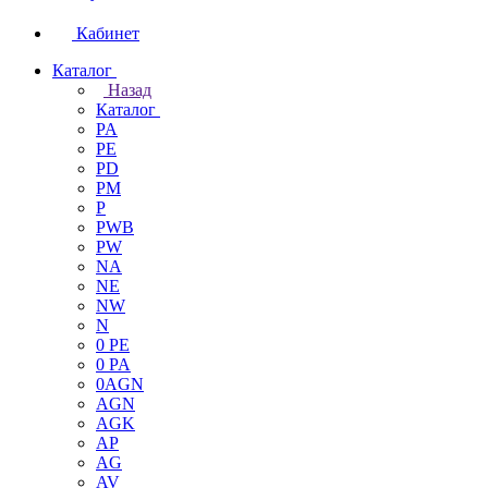
Кабинет
Каталог
Назад
Каталог
PA
PE
PD
PM
P
PWB
PW
NA
NE
NW
N
0 PE
0 PA
0AGN
AGN
AGK
AP
AG
AV