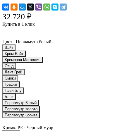
32 720 ₽
Купить в 1 клик
Цвет :
Перламутр белый
Вайт
Крем Вайт
Кремовая Магнолия
Сэнд
Лайт Грей
Смоки
Графит
Нэви Блу
Блэк
Перламутр белый
Перламутр золото
Перламутр бронза
КромкаPE :
Черный муар