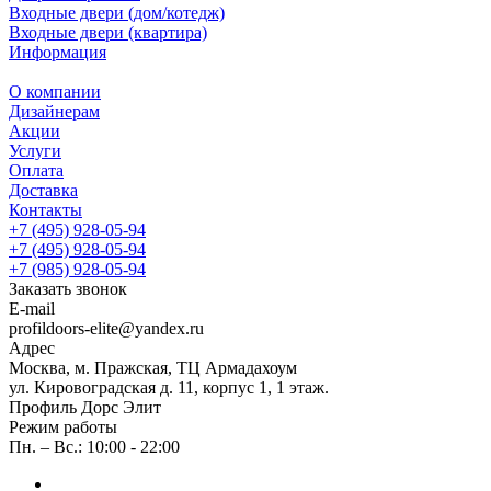
Входные двери (дом/котедж)
Входные двери (квартира)
Информация
О компании
Дизайнерам
Акции
Услуги
Оплата
Доставка
Контакты
+7 (495) 928-05-94
+7 (495) 928-05-94
+7 (985) 928-05-94
Заказать звонок
E-mail
profildoors-elite@yandex.ru
Адрес
Москва, м. Пражская, ТЦ Армадахоум
ул. Кировоградская д. 11, корпус 1, 1 этаж.
Профиль Дорс Элит
Режим работы
Пн. – Вс.: 10:00 - 22:00