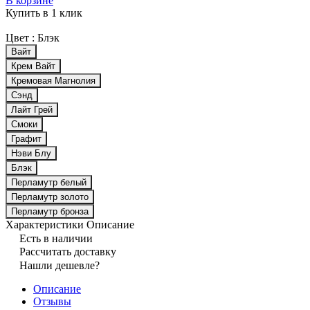
В корзине
Купить в 1 клик
Цвет :
Блэк
Вайт
Крем Вайт
Кремовая Магнолия
Сэнд
Лайт Грей
Смоки
Графит
Нэви Блу
Блэк
Перламутр белый
Перламутр золото
Перламутр бронза
Характеристики
Описание
Есть в наличии
Рассчитать доставку
Нашли дешевле?
Описание
Отзывы