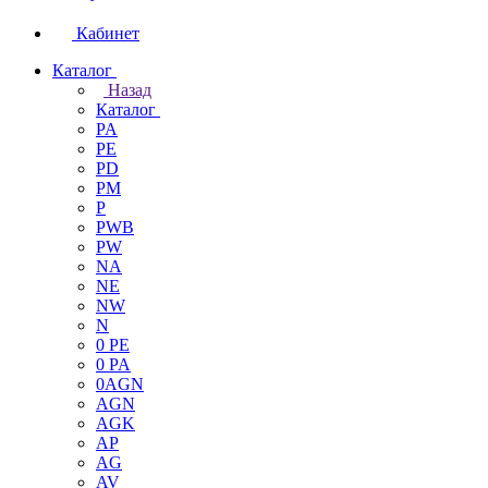
Кабинет
Каталог
Назад
Каталог
PA
PE
PD
PM
P
PWB
PW
NA
NE
NW
N
0 PE
0 PA
0AGN
AGN
AGK
AP
AG
AV