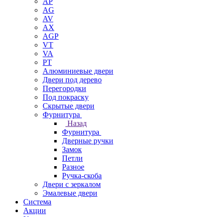
AP
AG
AV
AX
AGP
VT
VA
PT
Алюминиевые двери
Двери под дерево
Перегородки
Под покраску
Скрытые двери
Фурнитура
Назад
Фурнитура
Дверные ручки
Замок
Петли
Разное
Ручка-скоба
Двери с зеркалом
Эмалевые двери
Система
Акции