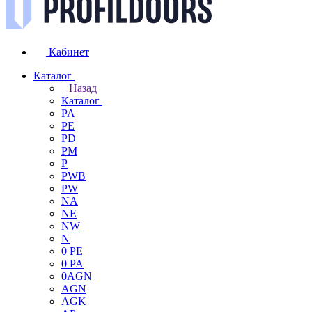
Кабинет
Каталог
Назад
Каталог
PA
PE
PD
PM
P
PWB
PW
NA
NE
NW
N
0 PE
0 PA
0AGN
AGN
AGK