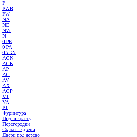
P
PWB
PW
NA
NE
NW
N
0 PE
0 PA
0AGN
AGN
AGK
AP
AG
AV
AX
AGP
VT
VA
PT
Фурнитура
Под покраску
Перегородки
Скрытые двери
Двери под дерево