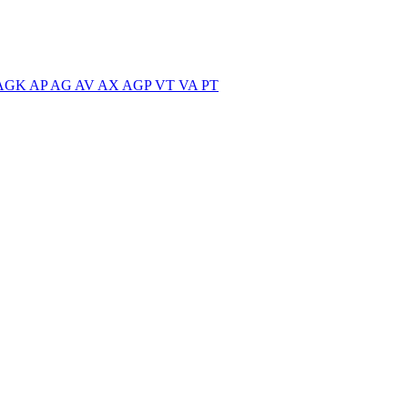
AGK
AP
AG
AV
AX
AGP
VT
VA
PT