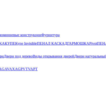
юминиевые конструкции
Фурнитура
КА
КУПЕ
Купе Invisible
ПЕНАЛ КАСКАД
ГАРМОШКА
Pivot
ПЕН
ри
Двери под дерево
Виды открывания дверей
Двери натуральны
AG
AV
AX
AGP
VT
VA
PT