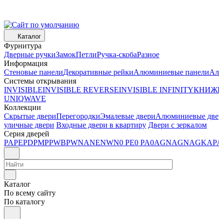
Каталог
Фурнитура
Дверные ручки
Замок
Петли
Ручка-скоба
Разное
Информация
Стеновые панели
Декоративные рейки
Алюминиевые панели
Ал
Системы открывания
INVISIBLE
INVISIBLE REVERSE
INVISIBLE INFINITY
КНИЖ
UNIQ
WAVE
Коллекции
Скрытые двери
Перегородки
Эмалевые двери
Алюминиевые две
уличные двери
Входные двери в квартиру
Двери с зеркалом
Серия дверей
PA
PE
PD
PM
P
PWB
PW
NA
NE
NW
N
0 PE
0 PA
0AGN
AGN
AGK
AP
Каталог
По всему сайту
По каталогу