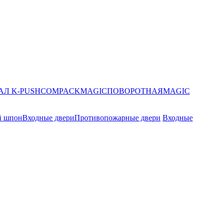
АЛ K-PUSH
COMPACK
MAGIC
ПОВОРОТНАЯ
MAGIC
й шпон
Входные двери
Противопожарные двери
Входные