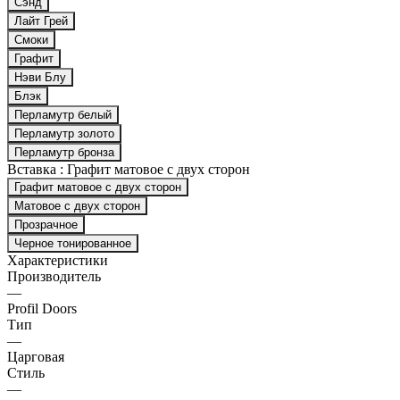
Сэнд
Лайт Грей
Смоки
Графит
Нэви Блу
Блэк
Перламутр белый
Перламутр золото
Перламутр бронза
Вставка :
Графит матовое с двух сторон
Графит матовое с двух сторон
Матовое с двух сторон
Прозрачное
Черное тонированное
Характеристики
Производитель
—
Profil Doors
Тип
—
Царговая
Стиль
—