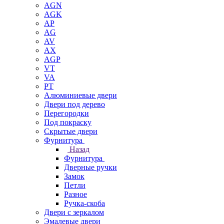
AGN
AGK
AP
AG
AV
AX
AGP
VT
VA
PT
Алюминиевые двери
Двери под дерево
Перегородки
Под покраску
Скрытые двери
Фурнитура
Назад
Фурнитура
Дверные ручки
Замок
Петли
Разное
Ручка-скоба
Двери с зеркалом
Эмалевые двери