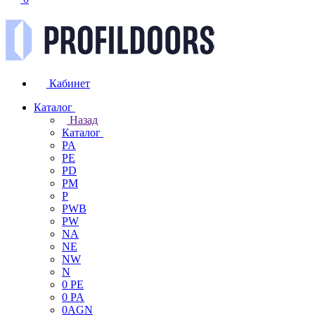
Кабинет
Каталог
Назад
Каталог
PA
PE
PD
PM
P
PWB
PW
NA
NE
NW
N
0 PE
0 PA
0AGN