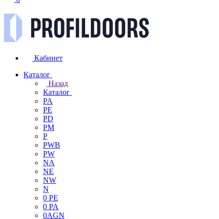
Кабинет
Каталог
Назад
Каталог
PA
PE
PD
PM
P
PWB
PW
NA
NE
NW
N
0 PE
0 PA
0AGN