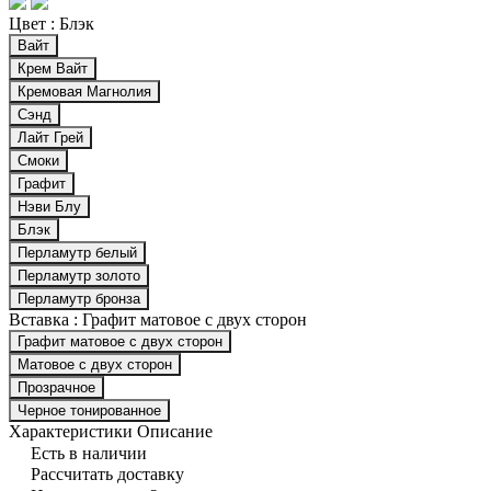
Цвет :
Блэк
Вайт
Крем Вайт
Кремовая Магнолия
Сэнд
Лайт Грей
Смоки
Графит
Нэви Блу
Блэк
Перламутр белый
Перламутр золото
Перламутр бронза
Вставка :
Графит матовое с двух сторон
Графит матовое с двух сторон
Матовое с двух сторон
Прозрачное
Черное тонированное
Характеристики
Описание
Есть в наличии
Рассчитать доставку