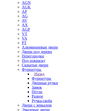
AGN
AGK
AP
AG
AV
AX
AGP
VT
VA
PT
Алюминиевые двери
Двери под дерево
Перегородки
Под покраску
Скрытые двери
Фурнитура
Назад
Фурнитура
Дверные ручки
Замок
Петли
Разное
Ручка-скоба
Двери с зеркалом
Эмалевые двери