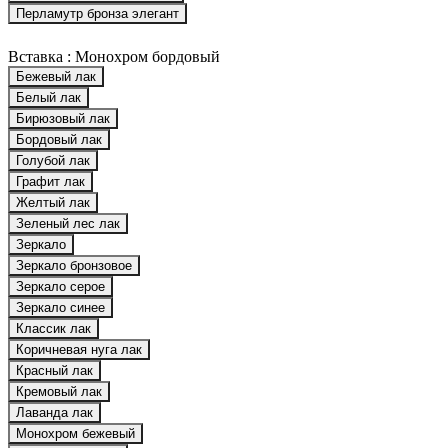
Перламутр бронза элегант
Вставка :
Монохром бордовый
Бежевый лак
Белый лак
Бирюзовый лак
Бордовый лак
Голубой лак
Графит лак
Желтый лак
Зеленый лес лак
Зеркало
Зеркало бронзовое
Зеркало серое
Зеркало синее
Классик лак
Коричневая нуга лак
Красный лак
Кремовый лак
Лаванда лак
Монохром бежевый