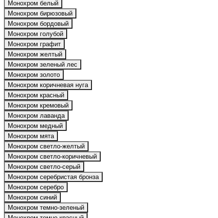
Монохром белый
Монохром бирюзовый
Монохром бордовый
Монохром голубой
Монохром графит
Монохром желтый
Монохром зеленый лес
Монохром золото
Монохром коричневая нуга
Монохром красный
Монохром кремовый
Монохром лаванда
Монохром медный
Монохром мята
Монохром светло-желтый
Монохром светло-коричневый
Монохром светло-серый
Монохром серебристая бронза
Монохром серебро
Монохром синий
Монохром темно-зеленый
Монохром темно-красный