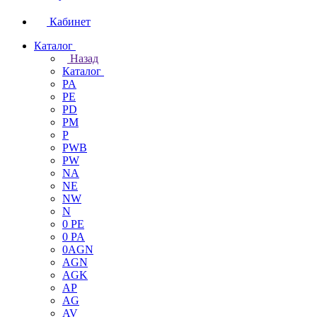
Кабинет
Каталог
Назад
Каталог
PA
PE
PD
PM
P
PWB
PW
NA
NE
NW
N
0 PE
0 PA
0AGN
AGN
AGK
AP
AG
AV