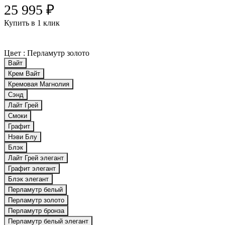
25 995 ₽
Купить в 1 клик
Цвет :
Перламутр золото
Вайт
Крем Вайт
Кремовая Магнолия
Сэнд
Лайт Грей
Смоки
Графит
Нэви Блу
Блэк
Лайт Грей элегант
Графит элегант
Блэк элегант
Перламутр белый
Перламутр золото
Перламутр бронза
Перламутр белый элегант