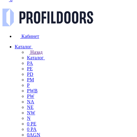
Кабинет
Каталог
Назад
Каталог
PA
PE
PD
PM
P
PWB
PW
NA
NE
NW
N
0 PE
0 PA
0AGN