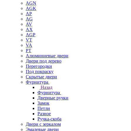
AGN
AGK
AP
AG
AV
AX
AGP
VT
VA
PT
Алюминиевые двери
Двери под дерево
Перегородки
Под покраску
Скрытые двери
Фурнитура
Назад
Фурнитура
Дверные ручки
Замок
Петли
Разное
Ручка-скоба
Двери с зеркалом
Эмалевые двери