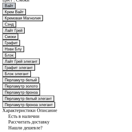
Вайт
Крем Вайт
Кремовая Магнолия
Сэнд
Лайт Грей
Смоки
Графит
Нэви Блу
Блэк
Лайт Грей элегант
Графит элегант
Блэк элегант
Перламутр белый
Перламутр золото
Перламутр бронза
Перламутр белый элегант
Перламутр бронза элегант
Характеристики
Описание
Есть в наличии
Рассчитать доставку
Нашли дешевле?