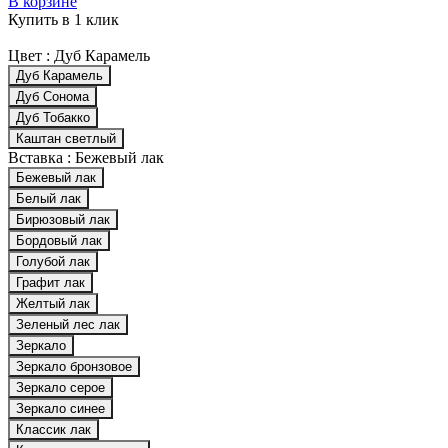
В корзине
Купить в 1 клик
Цвет :
Дуб Карамель
Дуб Карамель
Дуб Сонома
Дуб Тобакко
Каштан светлый
Вставка :
Бежевый лак
Бежевый лак
Белый лак
Бирюзовый лак
Бордовый лак
Голубой лак
Графит лак
Желтый лак
Зеленый лес лак
Зеркало
Зеркало бронзовое
Зеркало серое
Зеркало синее
Классик лак