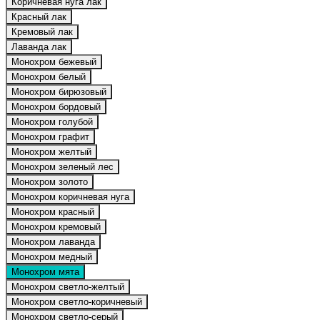
Коричневая нуга лак
Красный лак
Кремовый лак
Лаванда лак
Монохром бежевый
Монохром белый
Монохром бирюзовый
Монохром бордовый
Монохром голубой
Монохром графит
Монохром желтый
Монохром зеленый лес
Монохром золото
Монохром коричневая нуга
Монохром красный
Монохром кремовый
Монохром лаванда
Монохром медный
Монохром мята
Монохром светло-желтый
Монохром светло-коричневый
Монохром светло-серый