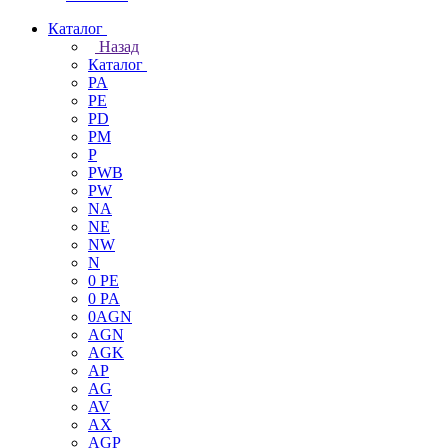
Каталог
Назад
Каталог
PA
PE
PD
PM
P
PWB
PW
NA
NE
NW
N
0 PE
0 PA
0AGN
AGN
AGK
AP
AG
AV
AX
AGP