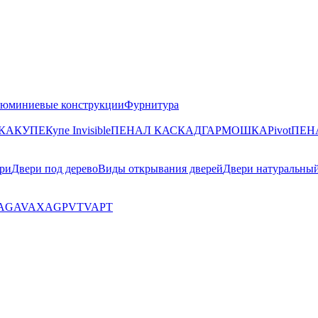
юминиевые конструкции
Фурнитура
КА
КУПЕ
Купе Invisible
ПЕНАЛ КАСКАД
ГАРМОШКА
Pivot
ПЕН
ри
Двери под дерево
Виды открывания дверей
Двери натуральны
AG
AV
AX
AGP
VT
VA
PT