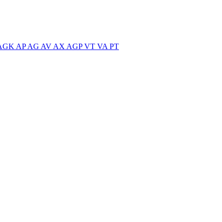
AGK
AP
AG
AV
AX
AGP
VT
VA
PT