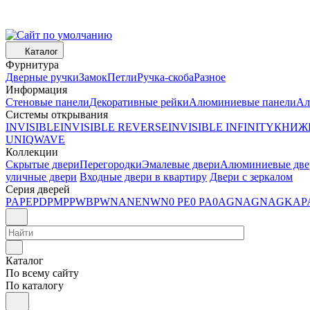
Каталог
Фурнитура
Дверные ручки
Замок
Петли
Ручка-скоба
Разное
Информация
Стеновые панели
Декоративные рейки
Алюминиевые панели
Ал
Системы открывания
INVISIBLE
INVISIBLE REVERSE
INVISIBLE INFINITY
КНИЖ
UNIQ
WAVE
Коллекции
Скрытые двери
Перегородки
Эмалевые двери
Алюминиевые две
уличные двери
Входные двери в квартиру
Двери с зеркалом
Серия дверей
PA
PE
PD
PM
P
PWB
PW
NA
NE
NW
N
0 PE
0 PA
0AGN
AGN
AGK
AP
Каталог
По всему сайту
По каталогу