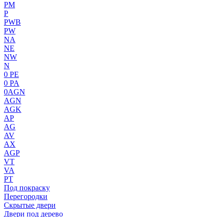
PM
P
PWB
PW
NA
NE
NW
N
0 PE
0 PA
0AGN
AGN
AGK
AP
AG
AV
AX
AGP
VT
VA
PT
Под покраску
Перегородки
Скрытые двери
Двери под дерево