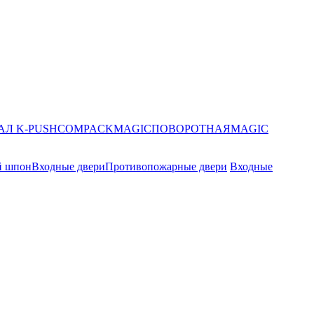
АЛ K-PUSH
COMPACK
MAGIC
ПОВОРОТНАЯ
MAGIC
й шпон
Входные двери
Противопожарные двери
Входные