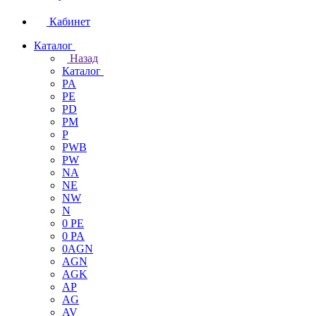
Кабинет
Каталог
Назад
Каталог
PA
PE
PD
PM
P
PWB
PW
NA
NE
NW
N
0 PE
0 PA
0AGN
AGN
AGK
AP
AG
AV