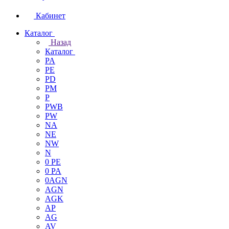
Кабинет
Каталог
Назад
Каталог
PA
PE
PD
PM
P
PWB
PW
NA
NE
NW
N
0 PE
0 PA
0AGN
AGN
AGK
AP
AG
AV